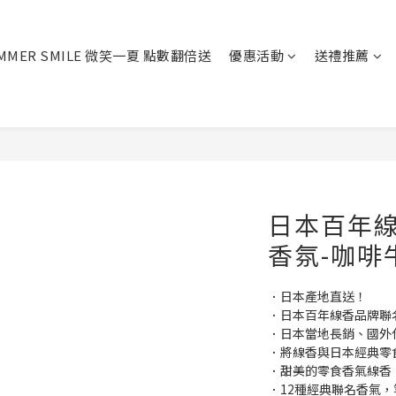
MMER SMILE 微笑一夏 點數翻倍送
優惠活動
送禮推薦
日本百年線
香氛-咖啡
．日本產地直送！
．日本百年線香品牌聯
．日本當地長銷、國外
．將線香與日本經典零
．甜美的零食香氣線香
．12種經典聯名香氣