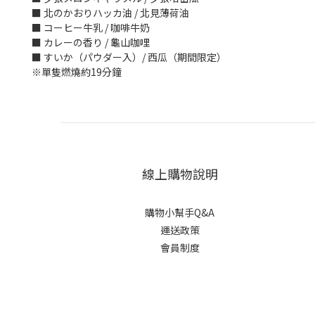
■ 北のかおりハッカ油
/
北見薄荷油
■ コーヒー牛乳
/
咖啡牛奶
■ カレーの香り
/
龜山咖哩
■ すいか（パウダー入）
/
西瓜（期間限定）
※單隻燃燒約
19
分鐘
線上購物說明
購物小幫手Q&A
運送政策
會員制度