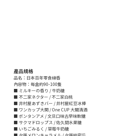
產品規格
品名：日本百年零食線香
內容物：每盒約
90-100
隻
■ ミルキーの香り
/
牛奶糖
■ 不二家ネクター
/
不二家白桃
■ 井村屋あずきバー
/
井村屋紅豆冰棒
■ ワンカップ大関
/ One CUP
大關清酒
■ ボンタンアメ
/
文旦口味古早味軟糖
■ サクマドロップス
/
佐久間水果糖
■ いちごみるく
/
草莓牛奶糖
■ 夕張メロンキャラメル
/
夕張哈密瓜