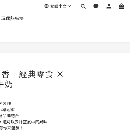
繁體中文
玩偶熱銷榜
立即購買
香｜經典零食 ×
牛奶
名製作
代購冠軍
食品牌結合
，還可以去除空氣中的異味
，等你來體驗！