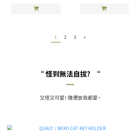
1
2
3
»
“ 怪到無法自拔? “
又怪又可愛! 隨便放我都愛~