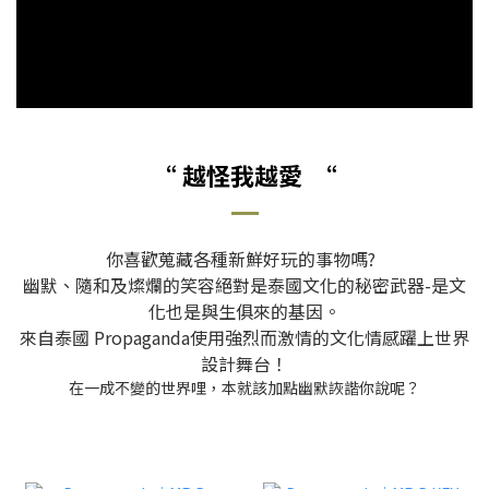
“ 越怪我越愛 “
你喜歡蒐藏各種新鮮好玩的事物嗎?
幽默、隨和及燦爛的笑容絕對是泰國文化的秘密武器-是文
化也是與生俱來的基因。
來自泰國 Propaganda使用強烈而激情的文化情感躍上世界
設計舞台！
在一成不變的世界哩，本就該加點幽默詼諧你說呢？