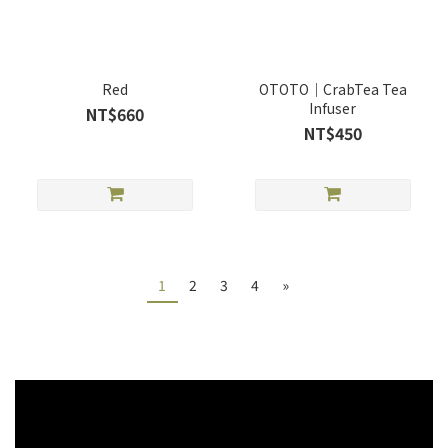
Red
OTOTO｜CrabTea Tea
Infuser
NT$660
NT$450
1
2
3
4
»