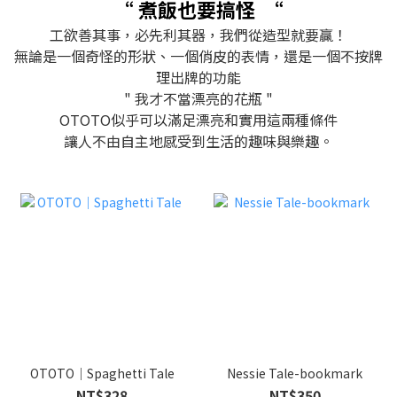
“ 煮飯也要搞怪
“
工欲善其事，必先利其器，我們從造型就要贏！
無論是一個奇怪的形狀、一個俏皮的表情，還是一個不按牌
理出牌的功能
" 我才不當漂亮的花瓶 "
OTOTO似乎可以滿足漂亮和實用這兩種條件
讓人不由自主地感受到生活的趣味與樂趣。
OTOTO｜Spaghetti Tale
Nessie Tale-bookmark
NT$328
NT$350