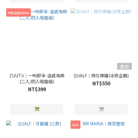
特殊溫感材料💋
售完
ZUUTii｜一吻即淨-溫感海綿
QUALY｜棉花棒罐(冰原企鵝)
(二入/四入吸盤組)
NT$550
NT$399
NEW