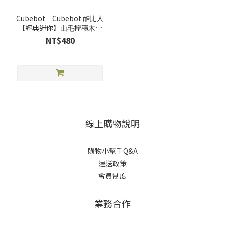
Cubebot｜Cubebot 酷比⼈
【經典迷你】⼭⽑櫸積⽊變
形機器⼈公仔
NT$480
線上購物說明
購物小幫手Q&A
運送政策
會員制度
業務合作