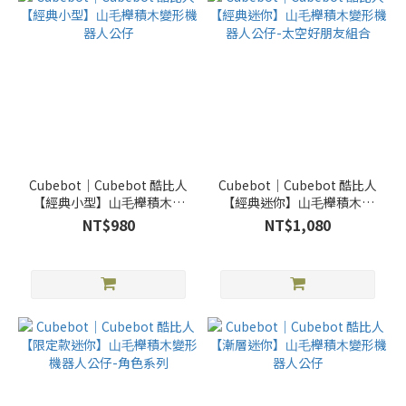
Cubebot｜Cubebot 酷比⼈
Cubebot｜Cubebot 酷比⼈
【經典⼩型】⼭⽑櫸積⽊變
【經典迷你】⼭⽑櫸積⽊變
形機器⼈公仔
形機器⼈公仔-太空好朋友組
NT$980
NT$1,080
合