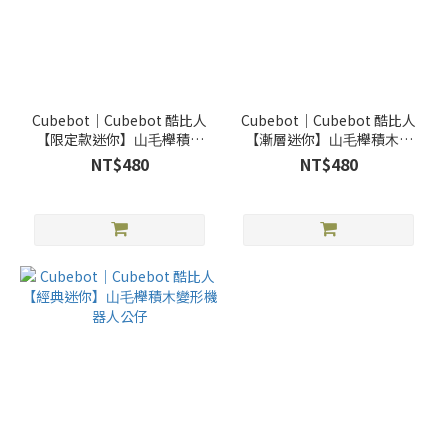
Cubebot｜Cubebot 酷比⼈
Cubebot｜Cubebot 酷比⼈
【限定款迷你】⼭⽑櫸積⽊
【漸層迷你】⼭⽑櫸積⽊變
變形機器⼈公仔-角色系列
形機器⼈公仔
NT$480
NT$480