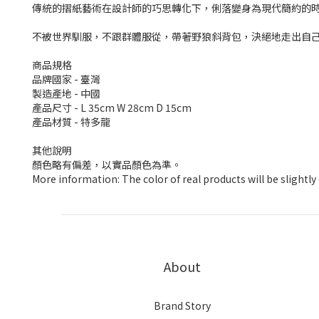
傳統的摺紙藝術在設計師的巧思轉化下，
俐落變身為現代簡約的
不被世界馴服，不跟群體服從，帶著野狼斜背包，
決絕地走出自
商品規格
品牌國家 - 臺灣
製造產地 - 中國
產品尺寸 -
L 35cm W 28cm D 15cm
產品材質 - 特多龍
其他說明
顏色略有偏差，以實品顏色為準。
More information: The color of real products will be slightl
About
Brand Story