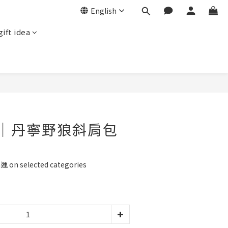
English
gift idea
BUY NOW
GU｜丹寧野狼斜肩包
n selected categories