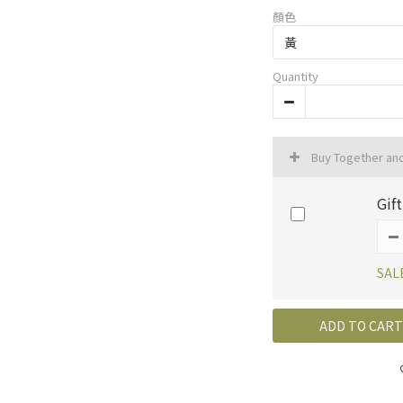
顏色
Quantity
Buy Together an
Gif
SAL
ADD TO CART