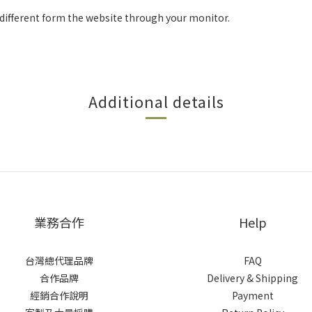
y different form the website through your monitor.
Additional details
業務合作
Help
台灣總代理品牌
FAQ
合作品牌
Delivery & Shipping
經銷合作說明
Payment