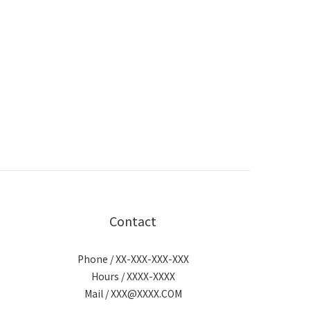
Contact
Phone / XX-XXX-XXX-XXX
Hours / XXXX-XXXX
Mail / XXX@XXXX.COM