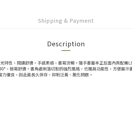
Shipping & Payment
Description
低反光特性，閱讀舒適，手感柔順，書寫流暢。隨手書籤本正反面內頁配備
80°，極寫舒適。書角處俐落切割的強烈風格，也獨具功能性，方便展示
酸力優良，因此能長久保存，抑制泛黃、脆化問題。