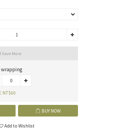
d Save More
t wrapping
E NT$60
BUY NOW
Add to Wishlist