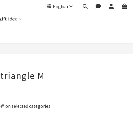
English
gift idea
BUY NOW
triangle M
n selected categories