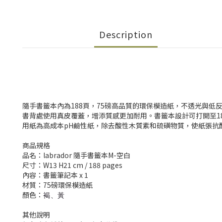
Description
隨手書籤本內為188頁，75磅高品質的環保模造紙，不透光與
書背處使用真皮覆蓋，增添質感更加耐用。書籤本設計可打開至1
用紙為高成本pH鹼性紙，除去酸性木質素和硫磺物質，使紙張抗
商品規格
品名：labrador 隨手書籤本M-空白
尺寸：W13 H21 cm / 188 pages
內容：書籤筆記本 x 1
材質：75磅環保模造紙
顏色：
褐、黃
其他說明