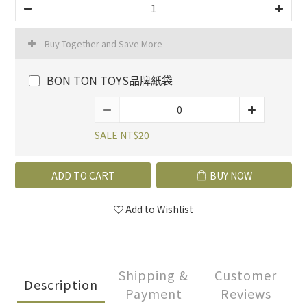
Buy Together and Save More
BON TON TOYS品牌紙袋
SALE NT$20
ADD TO CART
BUY NOW
Add to Wishlist
Shipping &
Customer
Description
Payment
Reviews