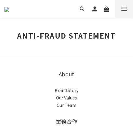
ANTI-FRAUD STATEMENT
About
Brand Story
Our Values
Our Team
業務合作