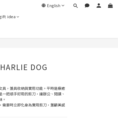
English
gift idea
BUY NOW
HARLIE DOG
文具，兼具收納與實用功能。平時是療癒
是一把順手好用的剪刀，讓辦公、閱讀、
味。
，需要時立即化身為實用剪刀，兼顧美感