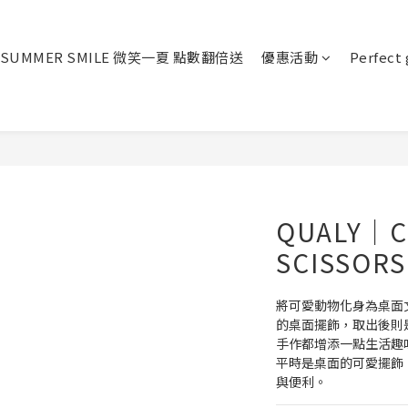
SUMMER SMILE 微笑一夏 點數翻倍送
優惠活動
Perfect 
QUALY｜C
SCISSORS
將可愛動物化身為桌面
的桌面擺飾，取出後則
手作都增添一點生活趣
平時是桌面的可愛擺飾
與便利。