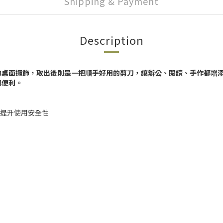
Shipping & Payment
Description
的桌面擺飾，取出後則是一把順手好用的剪刀，讓辦公、閱讀、手作都增
與便利。
也提升使用安全性