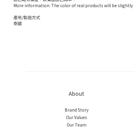
More information: The color of real products will be slightl
產地/製造方式
泰國
About
Brand Story
Our Values
Our Team