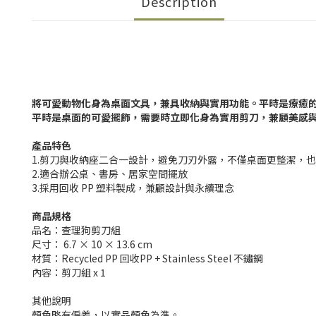
Description
將可愛動物化身為桌面文具，兼具收納與實用功能。平時是療癒
平時是桌面的可愛擺飾，需要時立即化身為實用剪刀，兼顧美感
產品特色
1.剪刀與收納座二合一設計，避免刀刃外露，不僅桌面更整潔，
2.適合辦公桌、書房、居家空間擺放
3.採用回收 PP 塑料製成，兼顧設計與永續理念
商品規格
品名：查理狗剪刀組
尺寸： 6.7 × 10 × 13.6 cm
材質：Recycled PP 回收PP + Stainless Steel 不鏽鋼
內容：剪刀組 x 1
其他說明
顏色略有偏差，以實品顏色為準。