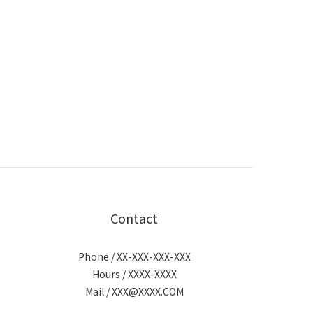
Contact
Phone / XX-XXX-XXX-XXX
Hours / XXXX-XXXX
Mail / XXX@XXXX.COM