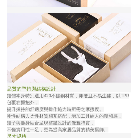
品質的堅持與結構設計
鉗體本身特別選用420不鏽鋼材質，剛硬且不易生鏽，以TPR
包覆在握把外，
提升握持的舒適度與操作施力時所需之摩擦度。
剛性結構與柔性材質相互搭配，增加工具給人的親和感，
鉗子與鹿身結合呈現整體設計的優雅特質，
不僅實用性十足，更為提高家居品質的精美擺飾。
尺寸規格