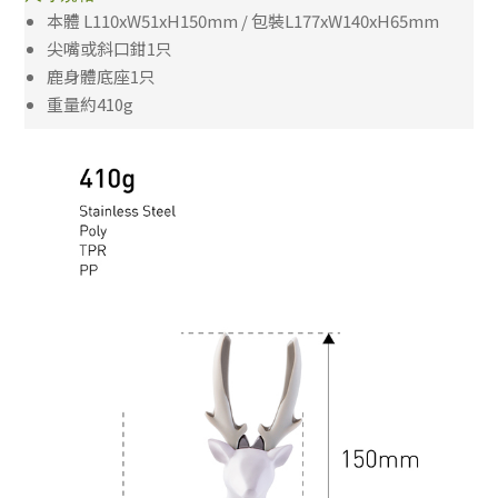
本體 L110xW51xH150mm / 包裝L177xW140xH65mm
尖嘴或斜口鉗1只
鹿身體底座1只
重量約410g