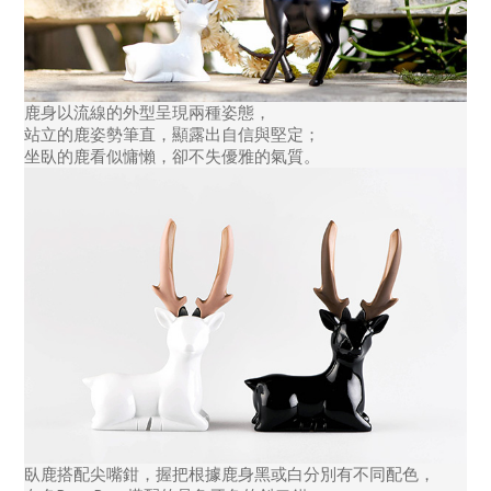
鹿身以流線的外型呈現兩種姿態，
站立的鹿姿勢筆直，顯露出自信與堅定；
坐臥的鹿看似慵懶，卻不失優雅的氣質。
臥鹿搭配尖嘴鉗，握把根據鹿身黑或白分別有不同配色，