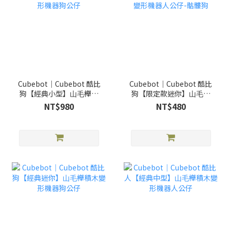
Cubebot｜Cubebot 酷比
Cubebot｜Cubebot 酷比
狗【經典⼩型】⼭⽑櫸積
狗【限定款迷你】⼭⽑櫸
⽊變形機器狗公仔
積⽊變形機器⼈公仔-骷髏
NT$980
NT$480
狗