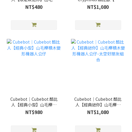
積⽊變形機器⼈公仔-限定
型】木製變形積木機器獸
NT$480
NT$1,080
點點款
公仔
Cubebot｜Cubebot 酷比
Cubebot｜Cubebot 酷比
⼈【經典⼩型】⼭⽑櫸積
⼈【經典迷你】⼭⽑櫸積
⽊變形機器⼈公仔
⽊變形機器⼈公仔-太空好
NT$980
NT$1,080
朋友組合