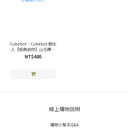
Cubebot｜Cubebot 酷比
⼈【經典迷你】⼭⽑櫸積
⽊變形機器⼈公仔
NT$480
線上購物說明
購物小幫手Q&A