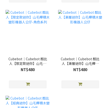
Cubebot｜Cubebot 酷比
Cubebot｜Cubebot 酷比
⼈【限定款迷你】⼭⽑櫸
⼈【漸層迷你】⼭⽑櫸積
積⽊變形機器⼈公仔-角色
⽊變形機器⼈公仔
NT$480
NT$480
系列