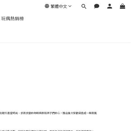
繁體中文
玩偶熱銷榜
民，特別吸引喜愛時尚、求新求變的年輕族群和孩子們的心，推出後大受歡迎造成一股新風