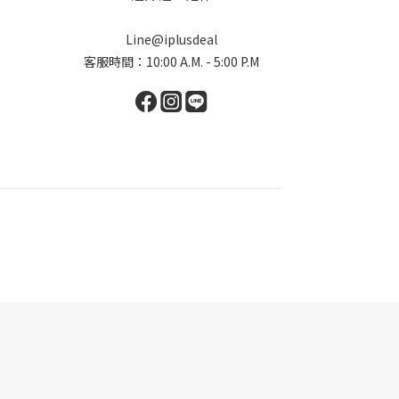
Line@iplusdeal
客服時間：10:00 A.M. - 5:00 P.M