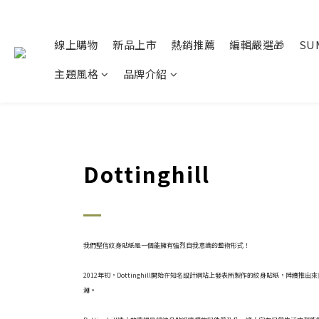
線上購物
新品上市
熱銷推薦
編輯嚴選🎁
SU
主題風格
品牌介紹
Dottinghill
我們堅信紋身貼紙是一個能擁有強烈自我意識的藝術形式！
2012年初，Dottinghill開始在知名設計網站上發表所製作的紋身貼紙，
潮。