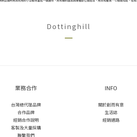
活中都能夠把這個時尚且耐用的小型藝術當成一個選項，將有趣的圖案與身體部位做結合，用來和服裝、心情做搭配，
Dottinghill
業務合作
INFO
台灣總代理品牌
關於創而有意
合作品牌
生活誌
經銷合作說明
經銷通路
客製及大量採購
聯繫我們