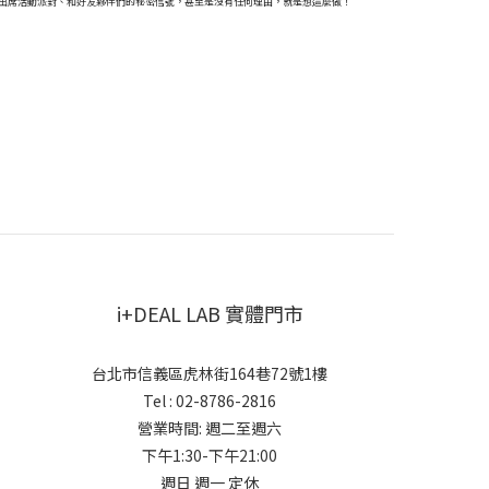
或是出席活動派對、和好友夥伴們的秘密信號，甚至是沒有任何理由，就是想這麼做！
i+DEAL LAB 實體門市
台北市信義區虎林街164巷72號1樓
Tel : 02-8786-2816
營業時間: 週二至週六
下午1:30-下午21:00
週日 週一 定休