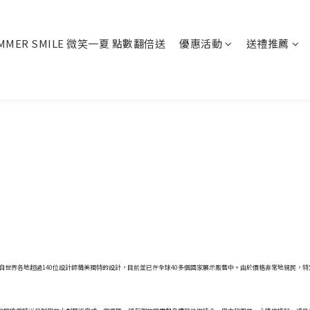
MMER SMILE 微笑一夏 點數翻倍送
優惠活動
送禮推薦
陸續推出來自世界各地超過140位設計師精美獨特的設計，目前並已在全球40多個國家展示販售中。由於價格非常地親