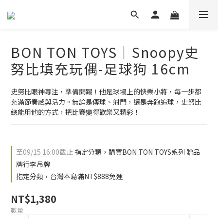
BON TON TOYS｜Snoopy史
努比填充玩偶-足球狗 16cm
史努比眼神專注，準備開踢！他是球場上的快樂小將，每一步都
充滿節奏感與活力。無論是傳球、射門，還是奔跑追球，史努比
總能用他的方式，把比賽變得歡樂又精彩！
至
09/15 16:00
截止
指定分類，購買BON TON TOYS系列 贈品
牌行李吊牌
指定分類，台灣本島滿NT$888免運
NT$1,380
數量