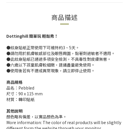
商品描述
Dottinghill 簡單玩 輕鬆秀！
●紋身貼紙正常使用下可維持約3 ~ 5天。
●請勿用於肌膚敏感部位及眼唇周圍，黏著劑過敏者不適用。
●此紋身貼紙已通過多項安全檢測，不具毒性對皮膚無害。
●六歲以下孩童肌膚較細嫩，建議盡量避免使用。
●使用後若有不適或異常現象，請立即停止使用。
商品規格
品名：Pebbled
尺寸：90 x 115 mm
材質：轉印貼紙
其他說明
顏色略有偏差，以實品顏色為準。
More information: The color of real products will be slightly
different form the website through your monitor.