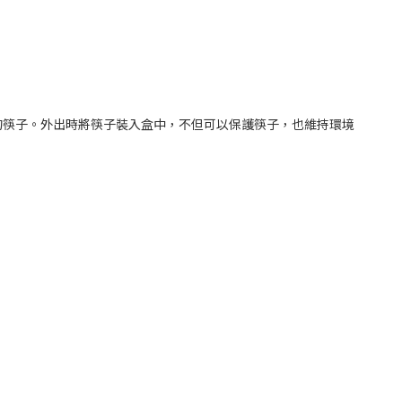
的筷子。外出時將筷子裝入盒中，不但可以保護筷子，也維持環境