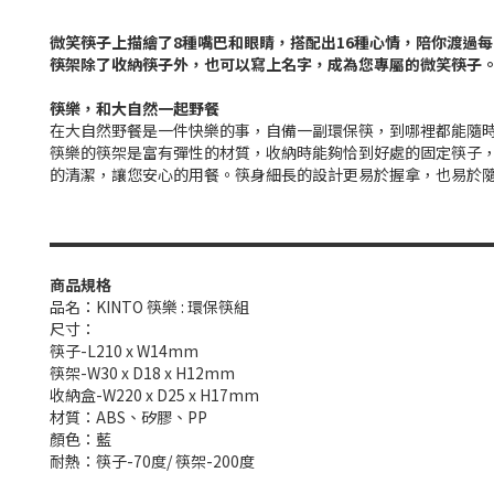
微笑筷子上描繪了8種嘴巴和眼睛，搭配出16種心情，陪你渡過
筷架除了收納筷子外，也可以寫上名字，成為您專屬的微笑筷子。
筷樂，和大自然一起野餐
在大自然野餐是一件快樂的事，自備一副環保筷，到哪裡都能隨
筷樂的筷架是富有彈性的材質，收納時能夠恰到好處的固定筷子
的清潔，讓您安心的用餐。筷身細長的設計更易於握拿，也易於
▬▬▬▬▬▬▬▬▬▬▬▬▬▬▬▬▬▬▬▬▬▬▬▬▬▬▬▬
商品規格
品名：KINTO 筷樂 : 環保筷組
尺寸：
筷子-L210 x W14mm
筷架-W30 x D18 x H12mm
收納盒-W220 x D25 x H17mm
材質：ABS、矽膠、PP
顏色：藍
耐熱：筷子-70度/ 筷架-200度