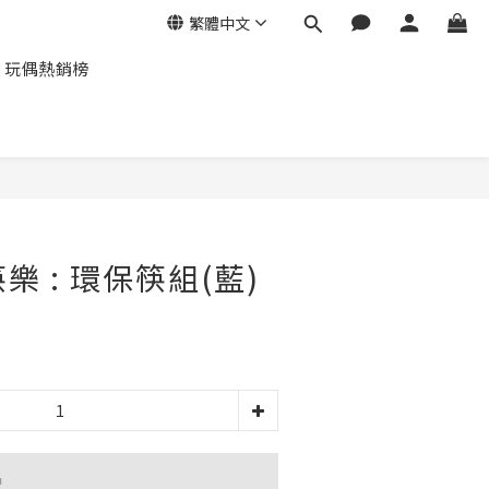
繁體中文
玩偶熱銷榜
立即購買
筷樂 : 環保筷組(藍)
品