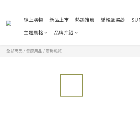
線上購物
新品上市
熱銷推薦
編輯嚴選🎁
SU
主題風格
品牌介紹
全部商品
/
餐廚用品
/
廚房雜貨