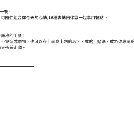
每一餐。
可隨性組合你今天的心情,16種表情陪伴您一起享用餐點。
時隨地的用餐！
，不會造成磨損，也可以在上面寫上您的名字，或貼上貼紙，成為你專屬
隨身帶著走呦。
▬▬▬▬▬▬▬▬▬