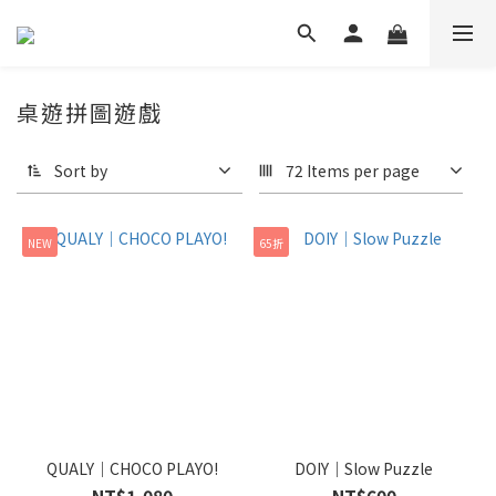
桌遊拼圖遊戲
Sort by
72 Items per page
NEW
65折
QUALY｜CHOCO PLAYO!
DOIY｜Slow Puzzle