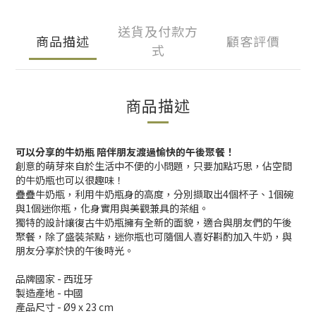
送貨及付款方
商品描述
顧客評價
式
商品描述
可以分享的牛奶瓶 陪伴朋友渡過愉快的午後聚餐！
創意的萌芽來自於生活中不便的小問題，只要加點巧思，佔空間
的牛奶瓶也可以很趣味！
疊疊牛奶瓶，利用牛奶瓶身的高度，分別擷取出4個杯子、1個碗
與1個迷你瓶，化身實用與美觀兼具的茶組。
獨特的設計讓復古牛奶瓶擁有全新的面貌，適合與朋友們的午後
聚餐，除了盛裝茶點，迷你瓶也可隨個人喜好斟酌加入牛奶，與
朋友分享於快的午後時光。
品牌國家 - 西班牙
製造產地 - 中國
產品尺寸 - Ø9 x 23 cm