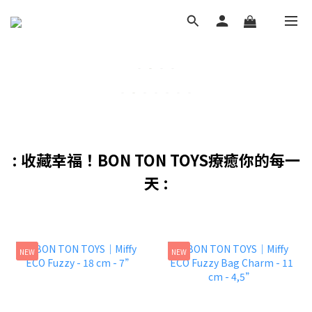
:
收藏幸福！BON TON TOYS療癒你的每一
天
:
NEW
NEW