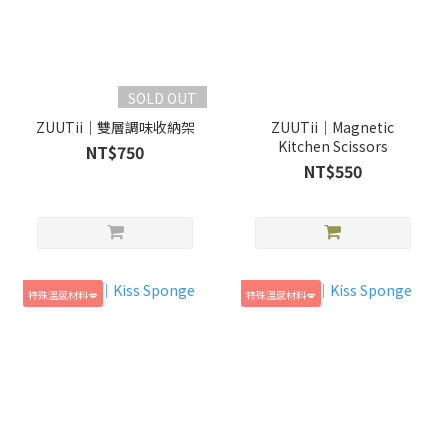
SOLD OUT
ZUUTii｜雙層調味收納架
ZUUTii｜Magnetic
Kitchen Scissors
NT$750
NT$550
特殊溫感材料💋
特殊溫感材料💋