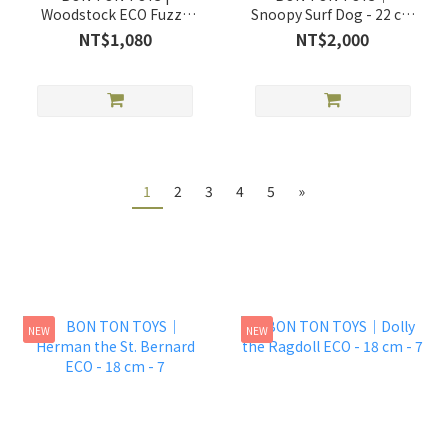
Woodstock ECO Fuzzy
Snoopy Surf Dog - 22 cm
Yellow bag charm - 9 cm
- 8,5"
NT$1,080
NT$2,000
- 3,5"
1
2
3
4
5
»
NEW
NEW