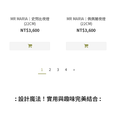
MR MARIA｜史努比夜燈
MR MARIA｜佩佩豬夜燈
(22CM)
(22CM)
NT$3,600
NT$3,600
1
2
3
4
»
:
設計魔法！實用與趣味完美結合
: