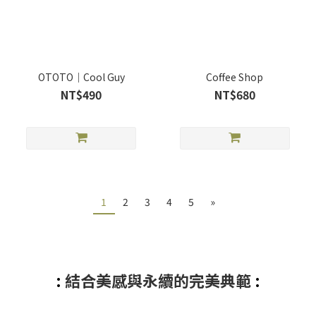
OTOTO｜Cool Guy
Coffee Shop
NT$490
NT$680
1
2
3
4
5
»
:
結合美感與永續的完美典範
: