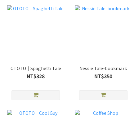
OTOTO｜Spaghetti Tale
Nessie Tale-bookmark
NT$328
NT$350