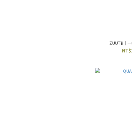
ZUUTii｜
NT$