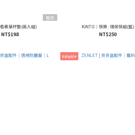
售完
｜香蕉葉杯墊(兩入組)
KINTO｜筷樂 : 環保筷組(藍)
NT$198
NT$250
拆拆盒配件