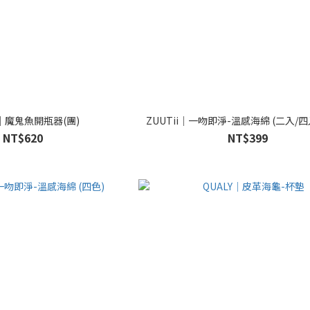
Y｜魔鬼魚開瓶器(團)
ZUUTii｜一吻即淨-溫感海綿 (二入/
NT$620
NT$399