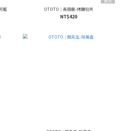
售完
冰河藍
OTOTO｜長頸鹿-烤麵包夾
NT$420