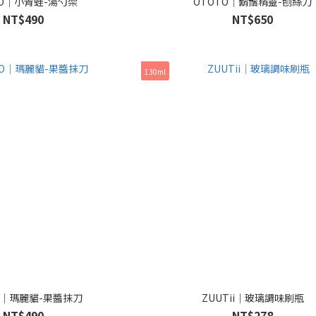
TO｜小青蛙-湯勺架
OTOTO｜鬍鬚精靈-刨絲刀
NT$490
NT$650
130ml
O｜瑪麗貓-果醬抹刀
ZUUTii｜玻璃調味刷瓶
NT$490
NT$278