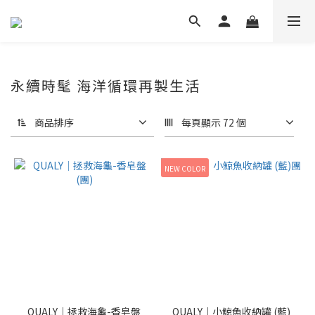
永續時髦 海洋循環再製生活
商品排序
每頁顯示 72 個
NEW COLOR
QUALY｜拯救海龜-香皂盤
QUALY｜小鯨魚收納罐 (藍)